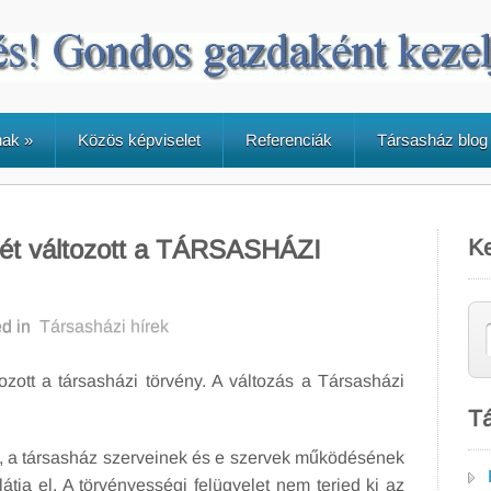
nak
»
Közös képviselet
Referenciák
Társasház blog
mét változott a TÁRSASHÁZI
K
d in
Társasházi hírek
tozott a társasházi törvény. A változás a Társasházi
Tá
, a társasház szerveinek és e szervek működésének
látja el. A törvényességi felügyelet nem terjed ki az