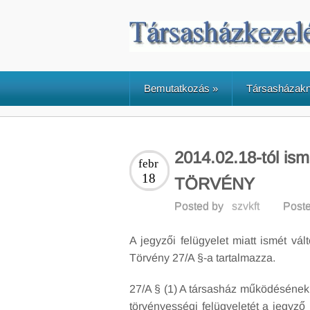
Bemutatkozás
»
Társasházak
2014.02.18-tól is
febr
18
TÖRVÉNY
Posted by
szvkft
Poste
A jegyzői felügyelet miatt ismét vál
Törvény 27/A §-a tartalmazza.
27/A § (1) A társasház működésének
törvényességi felügyeletét a jegyző 