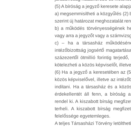
(5) A bíróság a jegyző keresete alapj
a) megsemmisítheti a közgyűlés (2) 
szerint új határozat meghozatalát ren
b) a működés törvényességének hel
vagy arra a jegyzőt vagy a számvizsgál
c) – ha a társasház működésének
intézőbizottság jogsértő magatartása
százezertől ötmillió forintig terjed
kötelezheti a közös képviselőt, illetve
(6) Ha a jegyző a keresetében az (5
közös képviselővel, illetve az intéz
indítani. Ha a társasház és a közös 
érdekellentét áll fenn, a bíróság 
rendel ki. A kiszabott bírság megfiz
terheli. A kiszabott bírság megfiz
felelőssége egyetemleges.
A teljes Társasházi Törvény letölthe