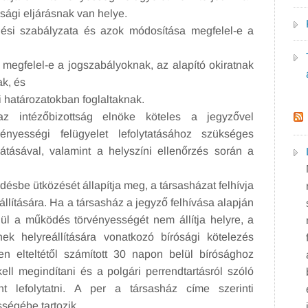
sági eljárásnak van helye.
ödési szabályzata és azok módosítása megfelel-e a
megfelel-e a jogszabályoknak, az alapító okiratnak
k, és
 határozatokban foglaltaknak.
az intézőbizottság elnöke köteles a jegyzővel
ényességi felügyelet lefolytatásához szükséges
ásával, valamint a helyszíni ellenőrzés során a
ésbe ütközését állapítja meg, a társasházat felhívja
lítására. Ha a társasház a jegyző felhívása alapján
lül a működés törvényességét nem állítja helyre, a
k helyreállítására vonatkozó bírósági kötelezés
n elteltétől számított 30 napon belül bírósághoz
kell megindítani és a polgári perrendtartásról szóló
nt lefolytatni. A per a társasház címe szerinti
sségébe tartozik.