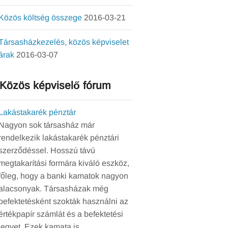
Közös költség összege
2016-03-21
Társasházkezelés, közös képviselet
árak
2016-03-07
Közös képviselő fórum
Lakástakarék pénztár
Nagyon sok társasház már
rendelkezik lakástakarék pénztári
szerződéssel. Hosszú távú
megtakarítási formára kiváló eszköz,
főleg, hogy a banki kamatok nagyon
alacsonyak. Társasházak még
befektetésként szokták használni az
értékpapír számlát és a befektetési
jegyet. Ezek kamata is