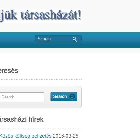
eresés
rsasházi hírek
Közös költség befizetés
2016-03-25