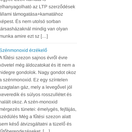
elhanyagolható az LTP szerződések
állami támogatása+kamatához
képest. És nem utolsó sorban
társasházaknál mindig van olyan
munka amire ezt sz […]
Szénmonoxid érzékelő
A fűtési szezon sajnos évről évre
követel még áldozatokat és itt nem a
hidegre gondolok. Nagy gondot okoz
a szénmonoxid. Ez egy színtelen
szagtalan gáz, mely a levegővel jól
keveredik és súlyos rosszullétet és
halált okoz. A szén-monoxid
mérgezés tünetei: émelygés, fejfájás,
szédülés Még a fűtési szezon alatt
sem késő átvizsgáltatni a tüzelő és
fűtőberendezéseket, […]