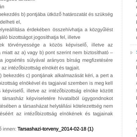
án
bekezdés b) pontjába ütköző határozatát és szükség
delheti el,
yreállítása érdekében összehívhatja a közgyűlést
ó bizottságot jogosíthatja fel, illetve
 törvényessége a közös képviselő, illetve az
 miatt az a) vagy b) pont szerint nem biztosítható –
ő, a jogsértés súlyával arányos bírság megfizetésére
 az intézőbizottság elnökét és tagjait.
) bekezdés c) pontjának alkalmazását kéri, a pert a
őbizottság elnökével és tagjaival szemben is meg kell
képviselő, illetve az intézőbizottság elnöke között
a társasház képviseletére hivatalból ügygondnokot
etésében a társasházat helytállási kötelezettség nem
etéséért az intézőbizottság elnökének és tagjainak
tő innen:
Tarsashazi-torveny_2014-02-18 (1)