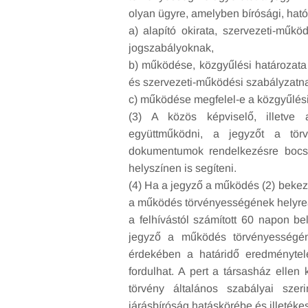
olyan ügyre, amelyben bírósági, ható
a) alapító okirata, szervezeti-műk
jogszabályoknak,
b) működése, közgyűlési határozata 
és szervezeti-működési szabályzatna
c) működése megfelel-e a közgyűlési
(3) A közös képviselő, illetve 
együttműködni, a jegyzőt a törv
dokumentumok rendelkezésre bocsát
helyszínen is segíteni.
(4) Ha a jegyző a működés (2) bekezd
a működés törvényességének helyreál
a felhívástól számított 60 napon be
jegyző a működés törvényességéne
érdekében a határidő eredménytele
fordulhat. A pert a társasház ellen 
törvény általános szabályai szeri
járásbíróság hatáskörébe és illetéke