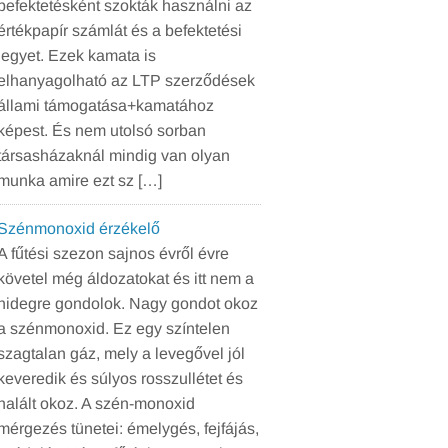
befektetésként szokták használni az
értékpapír számlát és a befektetési
jegyet. Ezek kamata is
elhanyagolható az LTP szerződések
állami támogatása+kamatához
képest. És nem utolsó sorban
társasházaknál mindig van olyan
munka amire ezt sz […]
Szénmonoxid érzékelő
A fűtési szezon sajnos évről évre
követel még áldozatokat és itt nem a
hidegre gondolok. Nagy gondot okoz
a szénmonoxid. Ez egy színtelen
szagtalan gáz, mely a levegővel jól
keveredik és súlyos rosszullétet és
halált okoz. A szén-monoxid
mérgezés tünetei: émelygés, fejfájás,