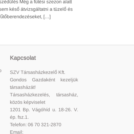
szédülés Még a fűtési szezon alatt
sem késő átvizsgáltatni a tüzelő és
fűtőberendezéseket, […]
Kapcsolat
o
SZV Társasházkezelő Kft.
Gondos Gazdaként kezeljük
társasházát!
Társasházkezelés, társasház,
közös képviselet
1201 Bp. Vágóhíd u. 18-26. V.
ép. fsz.1.
Telefon: 06 70 321-2870
Email: