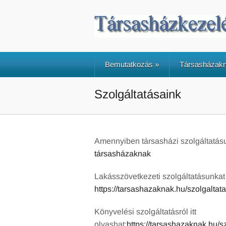
Bemutatkozás
»
Társasházak
Szolgáltatásaink
Amennyiben társasházi szolgáltatásun
társasházaknak
Lakásszövetkezeti szolgáltatásunkat m
https://tarsashazaknak.hu/szolgalta
Könyvelési szolgáltatásról itt
olvashat:
https://tarsashazaknak.hu/s