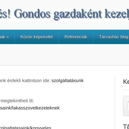
nak
»
Közös képviselet
Referenciák
Társasház blog
k érdekli kattintson ide:
szolgáltatásunk
K
egtekintheti itt:
tasaink/lakasszovetkezeteknek
Tá
zolgaltatasaink/konyveles