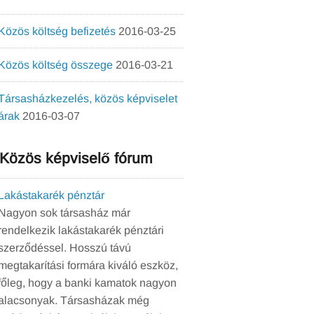
Közös költség befizetés
2016-03-25
Közös költség összege
2016-03-21
Társasházkezelés, közös képviselet
árak
2016-03-07
Közös képviselő fórum
Lakástakarék pénztár
Nagyon sok társasház már
rendelkezik lakástakarék pénztári
szerződéssel. Hosszú távú
megtakarítási formára kiváló eszköz,
főleg, hogy a banki kamatok nagyon
alacsonyak. Társasházak még