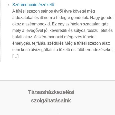
Szénmonoxid érzékelő
A fűtési szezon sajnos évről évre követel még
áldozatokat és itt nem a hidegre gondolok. Nagy gondot
okoz a szénmonoxid. Ez egy színtelen szagtalan gáz,
mely a levegővel jól keveredik és súlyos rosszullétet és
halált okoz. A szén-monoxid mérgezés tünetei:
émelygés, fejfájás, szédülés Még a fűtési szezon alatt
sem késő átvizsgáltatni a tüzelő és fűtőberendezéseket,
[…]
Társasházkezelési
szolgáltatásaink