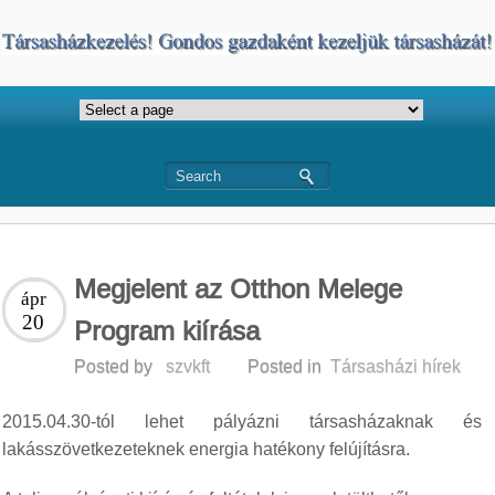
Megjelent az Otthon Melege
ápr
20
Program kiírása
Posted by
szvkft
Posted in
Társasházi hírek
2015.04.30-tól lehet pályázni társasházaknak és
lakásszövetkezeteknek energia hatékony felújításra.