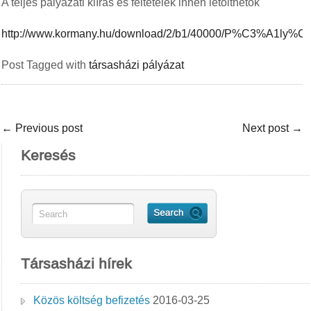
A teljes pályázati kiírás és feltételek innen letölthetők
http://www.kormany.hu/download/2/b1/40000/P%C3%A1
Post Tagged with
társasházi pályázat
←
Previous post
Next post
→
Keresés
Társasházi hírek
Közös költség befizetés
2016-03-25