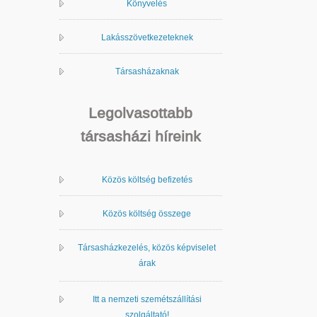
Könyvelés
Lakásszövetkezeteknek
Társasházaknak
Legolvasottabb
társasházi híreink
Közös költség befizetés
Közös költség összege
Társasházkezelés, közös képviselet
árak
Itt a nemzeti szemétszállítási
szolgáltató!