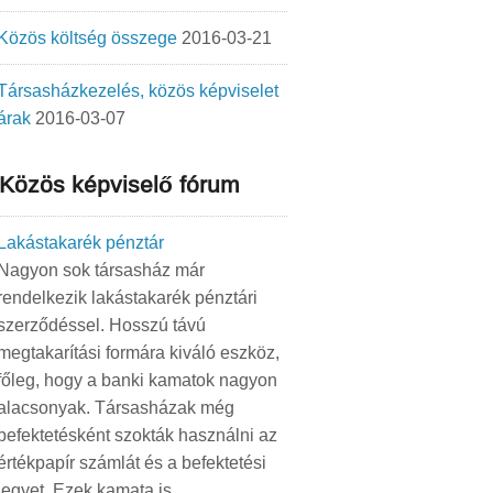
Közös költség összege
2016-03-21
Társasházkezelés, közös képviselet
árak
2016-03-07
Közös képviselő fórum
Lakástakarék pénztár
Nagyon sok társasház már
rendelkezik lakástakarék pénztári
szerződéssel. Hosszú távú
megtakarítási formára kiváló eszköz,
főleg, hogy a banki kamatok nagyon
alacsonyak. Társasházak még
befektetésként szokták használni az
értékpapír számlát és a befektetési
jegyet. Ezek kamata is