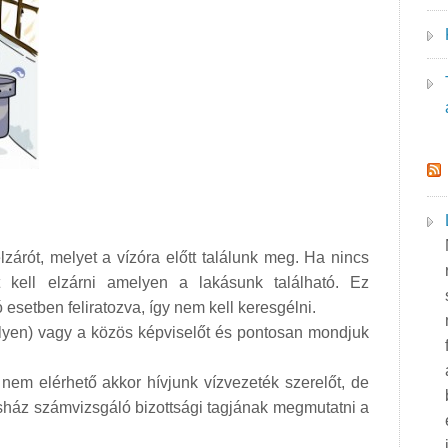
lzárót, melyet a vízóra előtt találunk meg. Ha nincs
t kell elzárni amelyen a lakásunk található. Ez
 esetben feliratozva, így nem kell keresgélni.
ilyen) vagy a közös képviselőt és pontosan mondjuk
em elérhető akkor hívjunk vízvezeték szerelőt, de
ház számvizsgáló bizottsági tagjának megmutatni a