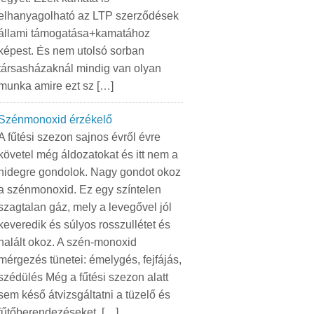
elhanyagolható az LTP szerződések
állami támogatása+kamatához
képest. És nem utolsó sorban
társasházaknál mindig van olyan
munka amire ezt sz […]
Szénmonoxid érzékelő
A fűtési szezon sajnos évről évre
követel még áldozatokat és itt nem a
hidegre gondolok. Nagy gondot okoz
a szénmonoxid. Ez egy színtelen
szagtalan gáz, mely a levegővel jól
keveredik és súlyos rosszullétet és
halált okoz. A szén-monoxid
mérgezés tünetei: émelygés, fejfájás,
szédülés Még a fűtési szezon alatt
sem késő átvizsgáltatni a tüzelő és
fűtőberendezéseket, […]