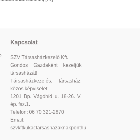
Kapcsolat
o
SZV Társasházkezelő Kft.
Gondos Gazdaként kezeljük
társasházát!
Társasházkezelés, társasház,
közös képviselet
1201 Bp. Vágóhíd u. 18-26. V.
ép. fsz.1.
Telefon: 06 70 321-2870
Email:
szvkftkukactarsashazaknakponthu