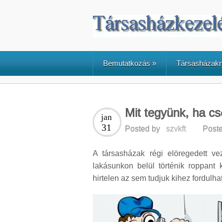
Bemutatkozás
»
Társasházak
Mit tegyünk, ha c
jan
31
Posted by
szvkft
Poste
A társasházak régi elöregedett ve
lakásunkon belül történik roppant k
hirtelen az sem tudjuk kihez fordulh