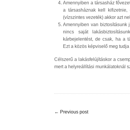
Amennyiben a társasház fővezeté
a társasháznak kell kifizetnie
(vízszintes vezeték) akkor azt n
Amennyiben van biztosításunk je
nincs saját lakásbiztosításu
kárbejelentést, de csak, ha a t
Ezt a közös képviselő meg tudja
Célszerű a lakásfelújításkor a csemp
mert a helyreállítási munkálatoknál s
←
Previous post