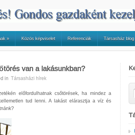
nak
»
Közös képviselet
Referenciák
Társasház blog
sőtörés van a lakásunkban?
K
d in
Társasházi hírek
zetékén előfordulhatnak csőtörések, ha mindez a
ellemetlen tud lenni. A lakást elárasztja a víz és
atnánk?
Tá